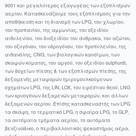
9001 και μεγαλύτερος εξαγωγέας των εξοπλισμών
αερίου. Κατασκευάζουμε τους εξοπλισμούς για την
αποθήκευση και τη διανομή των LPG, του χλωρίου,
του προπανίου, της αμμωνίας, του οξειδίου
αιθυλενίου, του διοξειδίου του άνθρακα, του αζώτου,
του οξυγόνου, του υδρογόνου, του προπυλενίου, της
αιθανόλης, CNG, των βιολογικών καυσίμων, των
σκαφών κύματος, του αργού, του οξειδίου sulphurdi,
των δοχείων πίεσης & των εξοπλισμών πίεσης, της
δεξαμενής μεταφορών ημιρυμουλκούμενων
οχημάτων LPG, της LIN, LOX, του εφέστιου θεού, LNG
των κρυογόνων δεξαμενών μεταφορών, και άλλων
δεξαμενών αερίου. Επίσης κατασκευαστής των LPG
τα σκάφη, το τερματικό LPG, η σφαίρα LPG, το GLP,
τα αυτόματα τμήματα αερίου, το αυτόματο
βενζινάδικο, ο περιβαλλοντικός ψεκαστήρας αέρα,