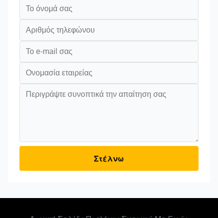
Στέλνω