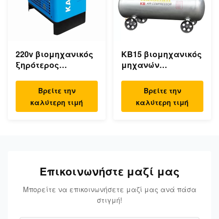
220v βιομηχανικός
KB15 βιομηχανικός
ξηρότερος
μηχανών
ηλεκτρικός
αεροσυμπιεστής
κατεψυγμένος
15kw 20hp εμβόλων
Βρείτε την
Βρείτε την
συμπιεσμένος
υψηλών 30Bar
καλύτερη τιμή
καλύτερη τιμή
αέρας
χαμηλού θορύβου
στεγνωτήρας αέρα
Επικοινωνήστε μαζί μας
Μπορείτε να επικοινωνήσετε μαζί μας ανά πάσα
στιγμή!