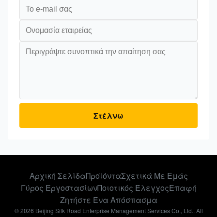
Στέλνω
Αρχική Σελίδα
Προϊόντα
Σχετικά Με Εμάς
Γύρος Εργοστασίων
Ποιοτικός Έλεγχος
Επαφή
Ζητήστε Ένα Απόσπασμα
© 2026 Beijing Silk Road Enterprise Management Services Co., Ltd.. All