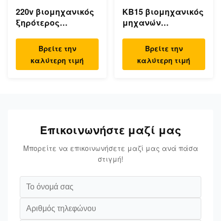
220v βιομηχανικός
KB15 βιομηχανικός
ξηρότερος
μηχανών
ηλεκτρικός
αεροσυμπιεστής
κατεψυγμένος
15kw 20hp εμβόλων
Βρείτε την
Βρείτε την
συμπιεσμένος
υψηλών 30Bar
καλύτερη τιμή
καλύτερη τιμή
αέρας
χαμηλού θορύβου
στεγνωτήρας αέρα
Επικοινωνήστε μαζί μας
Μπορείτε να επικοινωνήσετε μαζί μας ανά πάσα
στιγμή!