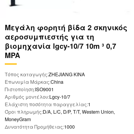
Μεγάλη φορητή βίδα 2 σκηνικός
αεροσυμπιεστής για τη
βιομηχανία lgcy-10/7 10m ³ 0,7
MPA
Τόπος καταγωγής:
ZHEJIANG ΚΙΝΑ
Επωνυμία Μάρκας:
China
Πιστοποίηση:
ISO9001
Αριθμός μοντέλου:
Lgcy-10/7
Ελάχιστη ποσότητα παραγγελίας:
1
Όροι πληρωμής:
D/A, L/C, D/P, T/T, Western Union,
MoneyGram
Δυνατότητα Προμήθειας:
1000