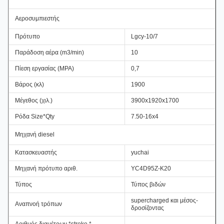
Αεροσυμπιεστής
Πρότυπο
Lgcy-10/7
Παράδοση αέρα (m3/min)
10
Πίεση εργασίας (MPA)
0,7
Βάρος (κλ)
1900
Μέγεθος (χιλ.)
3900x1920x1700
Ρόδα Size*Qty
7.50-16x4
Μηχανή diesel
Κατασκευαστής
yuchai
Μηχανή πρότυπο αριθ.
YC4D95Z-K20
Τύπος
Τύπος βιδών
supercharged και μέσος-
Αναπνοή τρόπων
δροσίζοντας