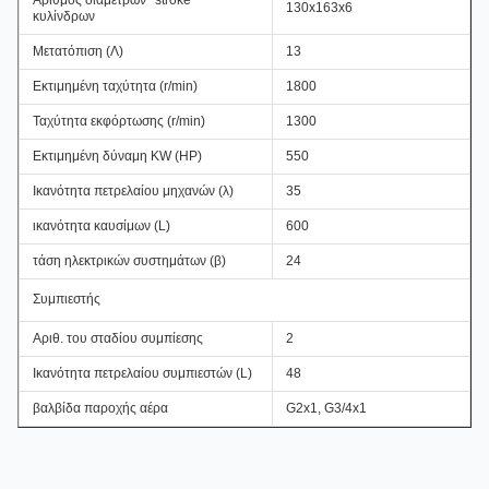
Αριθμός διαμέτρων *stroke *
130x163x6
κυλίνδρων
Μετατόπιση (Λ)
13
Εκτιμημένη ταχύτητα (r/min)
1800
Ταχύτητα εκφόρτωσης (r/min)
1300
Εκτιμημένη δύναμη KW
(HP)
550
Ικανότητα πετρελαίου μηχανών (λ)
35
ικανότητα καυσίμων (L)
600
τάση ηλεκτρικών συστημάτων (β)
24
Συμπιεστής
Αριθ. του σταδίου συμπίεσης
2
Ικανότητα πετρελαίου συμπιεστών (L)
48
βαλβίδα παροχής αέρα
G2x1, G3/4x1