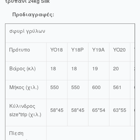
τρυπάνι 24kg Silk
Προδιαγραφές:
σφυρί γρύλων
Πρότυπο
YO18
Y18P
Y19A
YO20
Y
Βάρος (κλ)
18
18
19
20
26
Μήκος (χιλ.)
550
550
600
561
65
Κύλινδρος
58*45
58*45
65*54
63*55
65
size*trip (χιλ.)
Πίεση