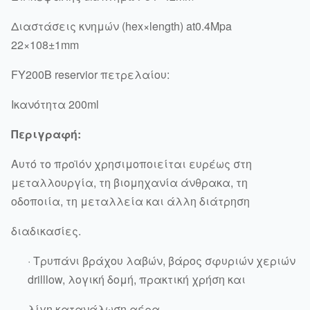
Διαστάσεις κνημών (hex×length) at0.4Mpa
22×108±1mm
FY200B reservior πετρελαίου:
Ικανότητα 200ml
Περιγραφή:
Αυτό το προϊόν χρησιμοποιείται ευρέως στη
μεταλλουργία, τη βιομηχανία άνθρακα, τη
οδοποιία, τη μεταλλεία και άλλη διάτρηση
διαδικασίες.
· Τρυπάνι βράχου λαβών, βάρος σφυριών χεριών
drilllow, λογική δομή, πρακτική χρήση και
λίγη κατανάλωση αέρα.