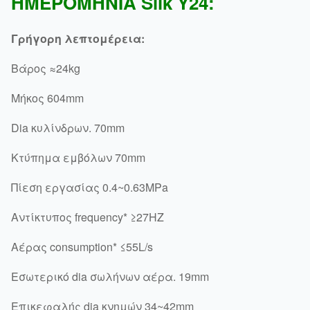
ΗΜΕΡΟΜΗΝΊΑ Silk Y24:
Γρήγορη λεπτομέρεια:
Βάρος ≈24kg
Μήκος 604mm
Dia κυλίνδρων. 70mm
Κτύπημα εμβόλων 70mm
Πίεση εργασίας 0.4~0.63MPa
Αντίκτυπος frequency* ≥27HZ
Αέρας consumption* ≤55L/s
Εσωτερικό dia σωλήνων αέρα. 19mm
Επικεφαλής dia κνημών 34~42mm