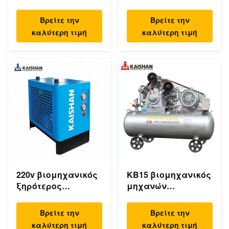
αεροσυμπιεστών
δεξαμενή 1.0m ³
350cfm βιδών 55KW
συμπιεστών/
Βρείτε την
Βρείτε την
75HP 8bar
επέκτασης
καλύτερη τιμή
καλύτερη τιμή
βιομηχανικό
αεροσυμπιεστών
220v βιομηχανικός
KB15 βιομηχανικός
ξηρότερος
μηχανών
ηλεκτρικός
αεροσυμπιεστής
κατεψυγμένος
15kw 20hp εμβόλων
Βρείτε την
Βρείτε την
συμπιεσμένος
υψηλών 30Bar
καλύτερη τιμή
καλύτερη τιμή