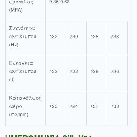
εργασίας
0.35-0.63
(MPA)
Συχνότητα
αντίκτυπου
≥32
≥30
≥28
≥33
≥2
(Hz)
Ενέργεια
αντίκτυπου
≥22
≥22
≥28
≥26
≥3
(J)
Κατανάλωση
αέρα
≤20
≤24
≤37
≤33
≤4
(m3/min)